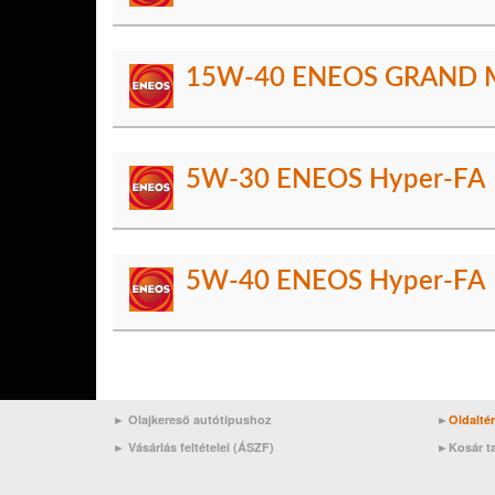
15W-40 ENEOS GRAND M
5W-30 ENEOS Hyper-FA
5W-40 ENEOS Hyper-FA
► Olajkereső autótípushoz
►
Oldalté
►
Vásárlás feltételei (ÁSZF)
►
Kosár t