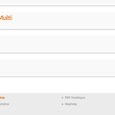
ulti
rkép
► PDF Katalógus
artalma
►
Segítség