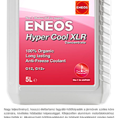
Nagy teljesítményű, hosszú élettartamú fagyálló-hűtőfolyadék a járművek széles köre
számára, kivételes hőátadási képességgel. Kifejezetten alumínium motorblokkokhoz
fejlesztették ki. Alkalmazható hűtőfolyadékként és hőátadó folyadékként minden belső