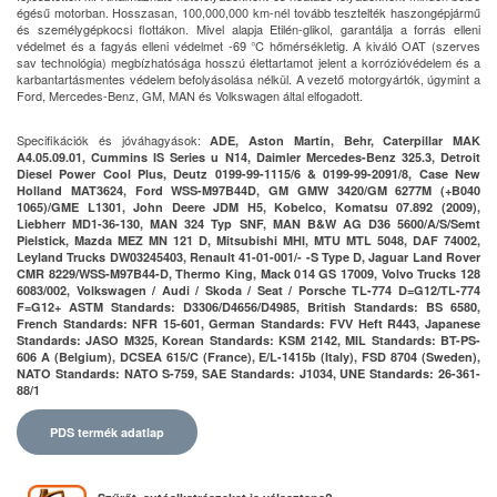
égésű motorban. Hosszasan, 100,000,000 km-nél tovább tesztelték haszongépjármű
és személygépkocsi flottákon. Mivel alapja Etilén-glikol, garantálja a forrás elleni
védelmet és a fagyás elleni védelmet -69 °C hőmérsékletig. A kiváló OAT (szerves
sav technológia) megbízhatósága hosszú élettartamot jelent a korrózióvédelem és a
karbantartásmentes védelem befolyásolása nélkül. A vezető motorgyártók, úgymint a
Ford, Mercedes-Benz, GM, MAN és Volkswagen által elfogadott.
Specifikációk és jóváhagyások:
ADE, Aston Martin, Behr, Caterpillar MAK
A4.05.09.01, Cummins IS Series u N14, Daimler Mercedes-Benz 325.3, Detroit
Diesel Power Cool Plus, Deutz 0199-99-1115/6 & 0199-99-2091/8, Case New
Holland MAT3624, Ford WSS-M97B44D, GM GMW 3420/GM 6277M (+B040
1065)/GME L1301, John Deere JDM H5, Kobelco, Komatsu 07.892 (2009),
Liebherr MD1-36-130, MAN 324 Typ SNF, MAN B&W AG D36 5600/A/S/Semt
Pielstick, Mazda MEZ MN 121 D, Mitsubishi MHI, MTU MTL 5048, DAF 74002,
Leyland Trucks DW03245403, Renault 41-01-001/- -S Type D, Jaguar Land Rover
CMR 8229/WSS-M97B44-D, Thermo King, Mack 014 GS 17009, Volvo Trucks 128
6083/002, Volkswagen / Audi / Skoda / Seat / Porsche TL-774 D=G12/TL-774
F=G12+ ASTM Standards: D3306/D4656/D4985, British Standards: BS 6580,
French Standards: NFR 15-601, German Standards: FVV Heft R443, Japanese
Standards: JASO M325, Korean Standards: KSM 2142, MIL Standards: BT-PS-
606 A (Belgium), DCSEA 615/C (France), E/L-1415b (Italy), FSD 8704 (Sweden),
NATO Standards: NATO S-759, SAE Standards: J1034, UNE Standards: 26-361-
88/1
PDS termék adatlap