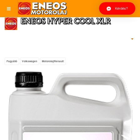
Kérdés?
ENEOS HYPER COOL XLR
Fagyálló
Volkswagen
Motorolaj/Renault