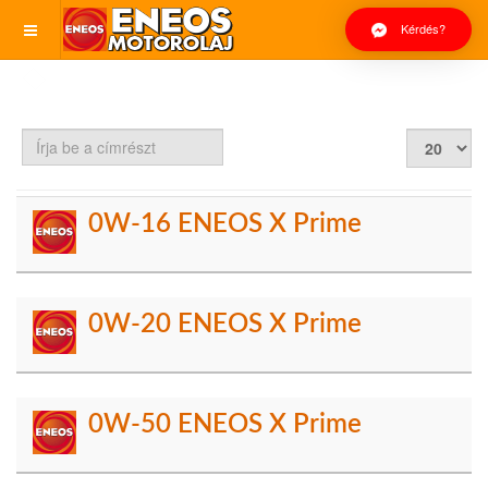
Kérdés?
Írja
Tételek
be
#
a
címrészt
0W-16 ENEOS X Prime
0W-20 ENEOS X Prime
0W-50 ENEOS X Prime