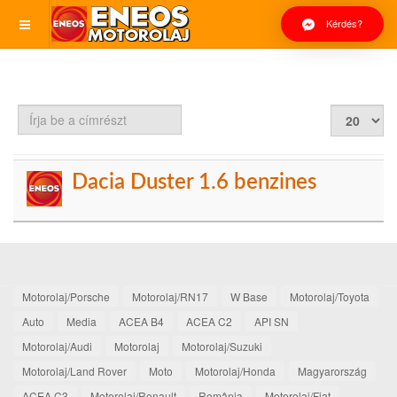
Kérdés?
Írja
Tételek
be
#
a
címrészt
Dacia Duster 1.6 benzines
Motorolaj/Porsche
Motorolaj/RN17
W Base
Motorolaj/Toyota
Auto
Media
ACEA B4
ACEA C2
API SN
Motorolaj/Audi
Motorolaj
Motorolaj/Suzuki
Motorolaj/Land Rover
Moto
Motorolaj/Honda
Magyarország
ACEA C3
Motorolaj/Renault
România
Motorolaj/Fiat