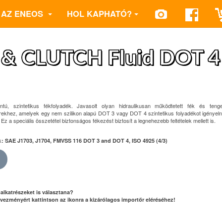
AZ ENEOS
HOL KAPHATÓ?
& CLUTCH Fluid DOT 4
ntú, szintetikus fékfolyadék. Javasolt olyan hidraulikusan működtetett fék és tenge
khez, amelyek egy nem szilikon alapú DOT 3 vagy DOT 4 szintetikus folyadékot igényel
z a speciális összetétel biztonságos fékezést biztosít a legnehezebb feltételek mellett is.
k
: SAE J1703, J1704, FMVSS 116 DOT 3 and DOT 4, ISO 4925 (4/3)
alkatrészeket is választana?
vezményért kattintson az ikonra a kizárólagos importőr eléréséhez!