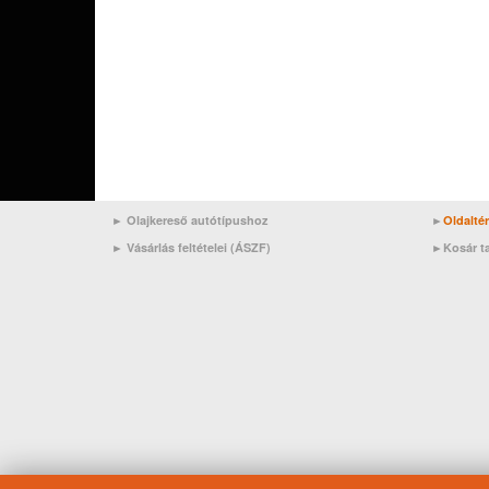
► Olajkereső autótípushoz
►
Oldalté
►
Vásárlás feltételei (ÁSZF)
►
Kosár t