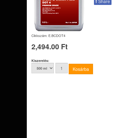
f
Share
Cikkszám:
E.BCDOT4
2,494.00 Ft
Kiszerelés: