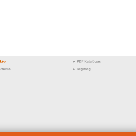
rkép
► PDF Katalógus
artalma
►
Segítség