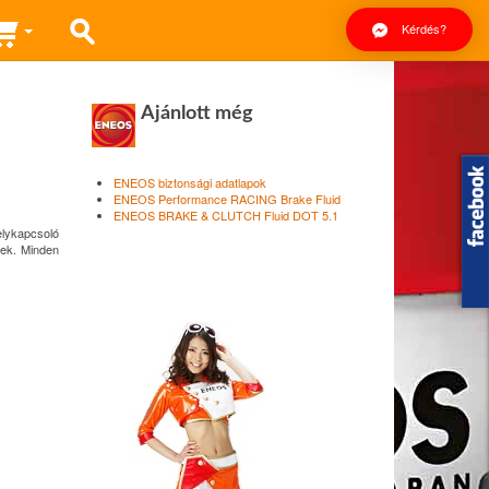
Kérdés?
Ajánlott még
ENEOS biztonsági adatlapok
ENEOS Performance RACING Brake Fluid
ENEOS BRAKE & CLUTCH Fluid DOT 5.1
lykapcsoló
nek. Minden