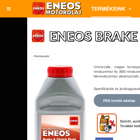
TERMÉKEINK
ENEOS BRAKE 
Fékfolyadék
Univerzális, magas forráspo
rendszerhez és ABS-rendszere
fékrendszerhez alkalmazható. E
Specifikációk és jóváhagyáso
PDS termék adatlap
Szűrőt, autó
További ked