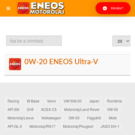
Kérdés?
Írja
Tételek
be
#
a
címrészt
0W-20 ENEOS Ultra-V
Racing
W Base
Volvo
VW 508.00
Japan
România
API SN
Drift
ACEA C5
Motorolaj/Land Rover
0W-50
Motorolaj/Lexus
Volkswagen
0W-30
Fagyálló
Moto
API GL-5
Motorolaj/RN17
Motorolaj/Peugeot
JASO DH-1