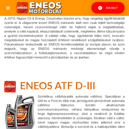
Kérdés?
A JXTG Nippon Oil & Energy Corporation büszke arra, hogy rengeteg ügyfél bizalmát
nyerte el. A világszerte ismert ENEOS márkanév alatt nem csak fejlett technológiájú
motorolajok, hanem csúcsminőségű váltó- és hajtómű olajok is megtalálhatóak,
amelyek a váltó kopását, elhasználódását csökkentik, megfelelve, illetve túlszárnyalva
a gyártói követelményeket. A vállalat célja, hogy ügyfeleinek teljes körű, innovatív
megoldásokat és magas hozzáadott értékkel rendelkező szolgáltatásokat nyújtson.
Folyamatosan terjeszkedik az ENEOS termékcsaláddal az európai piacon, és azon
dolgozik, hogy az ENEOS márkanév minőségi elismertségét növelje a
szervizhálózatokon, a flottatulajdonosokon, a viszonteladókon és végül minden
értékes fogyasztóján keresztül a járműiparban és az iparban.
ENEOS ATF D-III
Szintetikus váltófolyadék automata váltóhoz. Speciálisan a
GM és a Ford és több más járműgyártó járművének automata
váltóihoz fejlesztve. Szintén alkalmazható
szervokormányokhoz, néhány hidraulikus rendszerhez és
forgó légkompresszorokhoz, ahol a rendkívül jó fluiditás
alacsony hőmérsékleten is szükséges. Kiválóan védi a váltót,
mivel nagyon magas viszkozitási index jellemző erre a
váltófolyadékra. Biztosítja a korrózió és a habképződés elleni