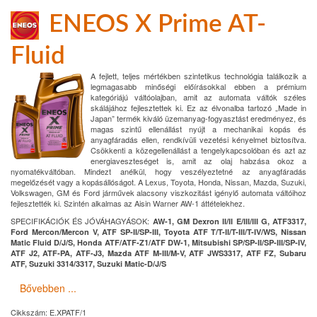
ENEOS X Prime AT-
Fluid
A fejlett, teljes mértékben szintetikus technológia találkozik a
legmagasabb minőségi előírásokkal ebben a prémium
kategóriájú váltóolajban, amit az automata váltók széles
skálájához fejlesztettek ki. Ez az élvonalba tartozó „Made in
Japan” termék kiváló üzemanyag-fogyasztást eredményez, és
magas szintű ellenállást nyújt a mechanikai kopás és
anyagfáradás ellen, rendkívüli vezetési kényelmet biztosítva.
Csökkenti a közegellenállást a tengelykapcsolóban és azt az
energiaveszteséget is, amit az olaj habzása okoz a
nyomatékváltóban. Mindezt anélkül, hogy veszélyeztetné az anyagfáradás
megelőzését vagy a kopásállóságot. A Lexus, Toyota, Honda, Nissan, Mazda, Suzuki,
Volkswagen, GM és Ford járművek alacsony viszkozitást igénylő automata váltóihoz
fejlesztették ki. Szintén alkalmas az Aisin Warner AW-1 áttételekhez.
SPECIFIKÁCIÓK ÉS JÓVÁHAGYÁSOK:
AW-1, GM Dexron II/II E/III/III G, ATF3317,
Ford Mercon/Mercon V, ATF SP-II/SP-III, Toyota ATF T/T-II/T-III/T-IV/WS, Nissan
Matic Fluid D/J/S, Honda ATF/ATF-Z1/ATF DW-1, Mitsubishi SP/SP-II/SP-III/SP-IV,
ATF J2, ATF-PA, ATF-J3, Mazda ATF M-III/M-V, ATF JWS3317, ATF FZ, Subaru
ATF, Suzuki 3314/3317, Suzuki Matic-D/J/S
Bővebben ...
Cikkszám:
E.XPATF/1