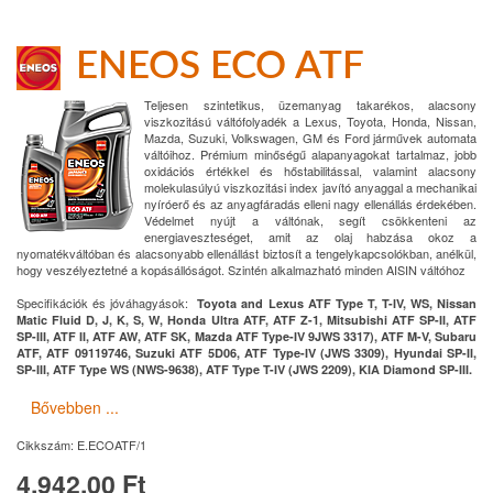
ENEOS ECO ATF
Teljesen szintetikus, üzemanyag takarékos, alacsony
viszkozitású váltófolyadék a Lexus, Toyota, Honda, Nissan,
Mazda, Suzuki, Volkswagen, GM és Ford járművek automata
váltóihoz. Prémium minőségű alapanyagokat tartalmaz, jobb
oxidációs értékkel és hőstabilitással, valamint alacsony
molekulasúlyú viszkozitási index javító anyaggal a mechanikai
nyíróerő és az anyagfáradás elleni nagy ellenállás érdekében.
Védelmet nyújt a váltónak, segít csökkenteni az
energiaveszteséget, amit az olaj habzása okoz a
nyomatékváltóban és alacsonyabb ellenállást biztosít a tengelykapcsolókban, anélkül,
hogy veszélyeztetné a kopásállóságot. Szintén alkalmazható minden AISIN váltóhoz
Specifikációk és jóváhagyások:
Toyota and Lexus ATF Type T, T-IV, WS, Nissan
Matic Fluid D, J, K, S, W, Honda Ultra ATF, ATF Z-1, Mitsubishi ATF SP-II, ATF
SP-III, ATF II, ATF AW, ATF SK, Mazda ATF Type-IV 9JWS 3317), ATF M-V, Subaru
ATF, ATF 09119746, Suzuki ATF 5D06, ATF Type-IV (JWS 3309), Hyundai SP-II,
SP-III, ATF Type WS (NWS-9638), ATF Type T-IV (JWS 2209), KIA Diamond SP-III.
Bővebben ...
Cikkszám:
E.ECOATF/1
4,942.00 Ft