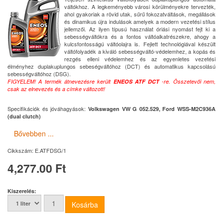
váltókhoz. A legkeményebb városi körülményekre tervezték,
ahol gyakoriak a rövid utak, sűrű fokozatváltások, megállások
és dinamikus újra indulások amelyek a modern vezetési stílus
jellemzői. Az ilyen típusú használat óriási nyomást fejt ki a
sebességváltókra és a fontos váltóalkatrészekre, ahogy a
kulcsfontosságú váltóolajra is. Fejlett technológiával készült
váltófolyadék a kiváló sebességváltó-védelemhez, a kopás és
rezgés elleni védelemhez és az egyenletes vezetési
élményhez duplakuplungos sebeségváltóhoz (DCT) és automatikus kapcsolású
sebességváltóhoz (DSG).
FIGYELEM! A termék átnevezésre került
ENEOS ATF DCT
-re. Összetevői nem,
csak az elnevezés és a címke változott!
Specifikációk és jóváhagyások:
Volkswagen VW G 052.529, Ford WSS-M2C936A
(dual clutch)
Bővebben ...
Cikkszám:
E.ATFDSG/1
4,277.00 Ft
Kiszerelés: