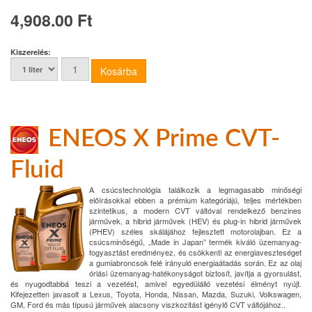
4,908.00 Ft
Kiszerelés:
ENEOS X Prime CVT-
Fluid
A csúcstechnológia találkozik a legmagasabb minőségi
előírásokkal ebben a prémium kategóriájú, teljes mértékben
szintetikus, a modern CVT váltóval rendelkező benzines
járművek, a hibrid járművek (HEV) és plug-in hibrid járművek
(PHEV) széles skálájához fejlesztett motorolajban. Ez a
csúcsminőségű, „Made in Japan” termék kiváló üzemanyag-
fogyasztást eredményez, és csökkenti az energiaveszteséget
a gumiabroncsok felé irányuló energiaátadás során. Ez az olaj
óriási üzemanyag-hatékonyságot biztosít, javítja a gyorsulást,
és nyugodtabbá teszi a vezetést, amivel egyedülálló vezetési élményt nyújt.
Kifejezetten javasolt a Lexus, Toyota, Honda, Nissan, Mazda, Suzuki, Volkswagen,
GM, Ford és más típusú járművek alacsony viszkozitást igénylő CVT váltójához..