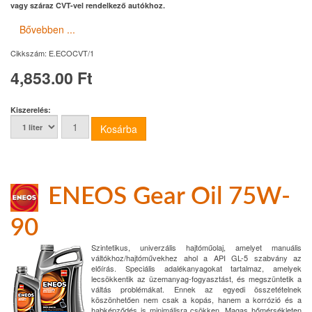
vagy száraz CVT-vel rendelkező autókhoz.
Bővebben ...
Cikkszám:
E.ECOCVT/1
4,853.00 Ft
Kiszerelés:
ENEOS Gear Oil 75W-
90
Szintetikus, univerzális hajtóműolaj, amelyet manuális
váltókhoz/hajtóművekhez ahol a API GL-5 szabvány az
előírás. Speciális adalékanyagokat tartalmaz, amelyek
lecsökkentik az üzemanyag-fogyasztást, és megszüntetik a
váltás problémákat. Ennek az egyedi összetételnek
köszönhetően nem csak a kopás, hanem a korrózió és a
habképződés is minimálisra csökken. Magas hőmérsékleten