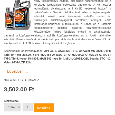
Nagy teljesítményű hajtómű olaj hipoid hajtóművekhez és a
kerékagy fordulatszámcsökkentő áttételéhez. A kén-foszfor
technológiát alkalmazza, ami kiváló védelmet biztosít a
hajtóműnek a fém-fém érintkezések ellen a legkeményebb
feltételek között, akár ütésszerű terhelés esetén is.
Különleges adalékanyagokat tartalmaz, amelyek védő
filmréteget képeznek a felületeken, a kopás és a korrózió
megelőzésének céljából. Beállított viszkozimetriájának
köszönhetően hideg feltételek mellett is alkalmazható.
Javasolt a kúpfogaskerekes, a spirális kúpfogaskerekes és a hipoid hajtóművel
készülő differenciálműveknél (akár szimpla, akár dupla áttételes) és erőelosztóknál,
amelyeknél az API GL-5 követelményeinek kell megfelelni
Specifikációk és jóváhagyások:
API GL-5, CASE MS 1316, Chrysler MS 9020, DTFR
12B110 / MB 235.20, Ford M2C154-A/ M2C197-A/ M2C9002-A/ M2C94-A, GOST
TM-3/TM-5, Iveco 18-1805, MAN 342 type M-1, MIL-L-2105B/C/D, Scania STO 1:0,
Volvo 97314, ZF 12A
Bővebben ...
Cikkszám:
E.GEAR80W90/1
3,502.00 Ft
Kiszerelés: