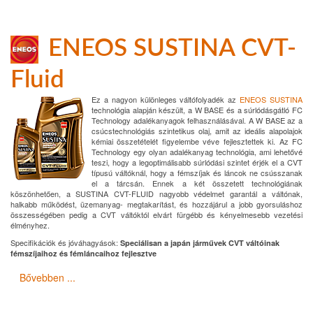
ENEOS SUSTINA CVT-
Fluid
Ez a nagyon különleges váltófolyadék az
ENEOS SUSTINA
technológia alapján készült, a W BASE és a súrlódásgátló FC
Technology adalékanyagok felhasználásával. A W BASE az a
csúcstechnológiás szintetikus olaj, amit az ideális alapolajok
kémiai összetételét figyelembe véve fejlesztettek ki. Az FC
Technology egy olyan adalékanyag technológia, ami lehetővé
teszi, hogy a legoptimálisabb súrlódási szintet érjék el a CVT
típusú váltóknál, hogy a fémszíjak és láncok ne csússzanak
el a tárcsán. Ennek a két összetett technológiának
köszönhetően, a SUSTINA CVT-FLUID nagyobb védelmet garantál a váltónak,
halkabb működést, üzemanyag- megtakarítást, és hozzájárul a jobb gyorsuláshoz
összességében pedig a CVT váltóktól elvárt fürgébb és kényelmesebb vezetési
élményhez.
Specifikációk és jóváhagyások:
Speciálisan a japán járművek CVT váltóinak
fémszíjaihoz és fémláncaihoz fejlesztve
Bővebben ...