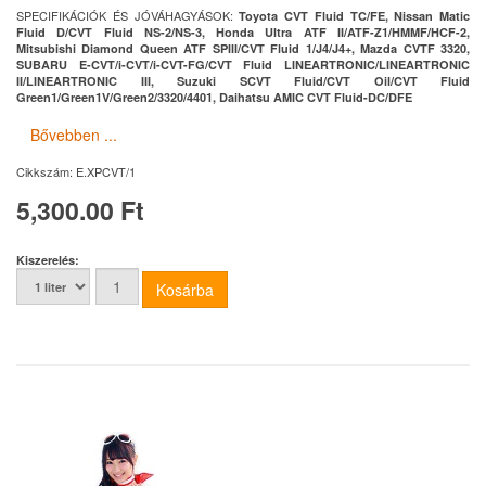
SPECIFIKÁCIÓK ÉS JÓVÁHAGYÁSOK:
Toyota CVT Fluid TC/FE, Nissan Matic
Fluid D/CVT Fluid NS-2/NS-3, Honda Ultra ATF II/ATF-Z1/HMMF/HCF-2,
Mitsubishi Diamond Queen ATF SPIII/CVT Fluid 1/J4/J4+, Mazda CVTF 3320,
SUBARU E-CVT/i-CVT/i-CVT-FG/CVT Fluid LINEARTRONIC/LINEARTRONIC
II/LINEARTRONIC III, Suzuki SCVT Fluid/CVT Oil/CVT Fluid
Green1/Green1V/Green2/3320/4401, Daihatsu AMIC CVT Fluid-DC/DFE
Bővebben ...
Cikkszám:
E.XPCVT/1
5,300.00 Ft
Kiszerelés: