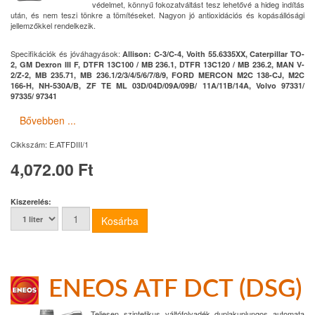
védelmet, könnyű fokozatváltást tesz lehetővé a hideg indítás
után, és nem teszi tönkre a tömítéseket. Nagyon jó antioxidációs és kopásállósági
jellemzőkkel rendelkezik.
Specifikációk és jóváhagyások:
Allison: C-3/C-4, Voith 55.6335XX, Caterpillar TO-
2, GM Dexron III F, DTFR 13C100 / MB 236.1, DTFR 13C120 / MB 236.2, MAN V-
2/Z-2, MB 235.71, MB 236.1/2/3/4/5/6/7/8/9, FORD MERCON M2C 138-CJ, M2C
166-H, NH-530A/B, ZF TE ML 03D/04D/09A/09B/ 11A/11B/14A, Volvo 97331/
97335/ 97341
Bővebben ...
Cikkszám:
E.ATFDIII/1
4,072.00 Ft
Kiszerelés:
ENEOS ATF DCT (DSG)
Teljesen szintetikus váltófolyadék duplakuplungos automata