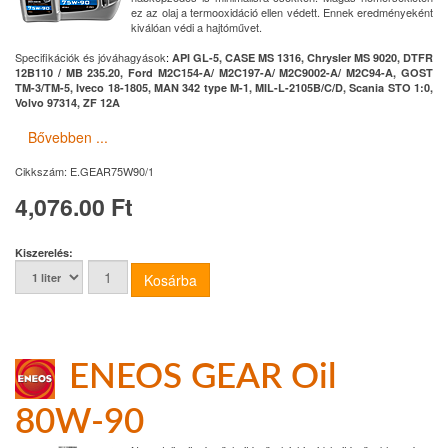
ez az olaj a termooxidáció ellen védett. Ennek eredményeként
kiválóan védi a hajtóművet.
Specifikációk és jóváhagyások
:
API GL-5, CASE MS 1316, Chrysler MS 9020, DTFR
12B110 / MB 235.20, Ford M2C154-A/ M2C197-A/ M2C9002-A/ M2C94-A, GOST
TM-3/TM-5, Iveco 18-1805, MAN 342 type M-1, MIL-L-2105B/C/D, Scania STO 1:0,
Volvo 97314, ZF 12A
Bővebben ...
Cikkszám:
E.GEAR75W90/1
4,076.00 Ft
Kiszerelés:
ENEOS GEAR Oil
80W-90