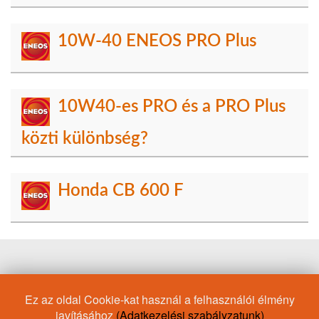
10W-40 ENEOS PRO Plus
10W40-es PRO és a PRO Plus
közti különbség?
Honda CB 600 F
MB 229.71
Motorolaj/Mazda
JASO DH-1
Ez az oldal Cookie-kat használ a felhasználói élmény
Motorolaj/B71 2290
15W-50
Racing
API CF
10W-50
javításához
(Adatkezelési szabályzatunk)