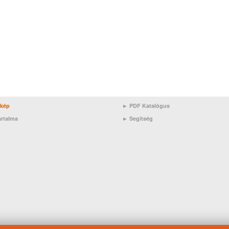
rkép
► PDF Katalógus
artalma
►
Segítség