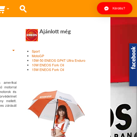
Kérdés?
Ajánlott még
Sport
MotoGP
15W-50 ENEOS GP4T Ultra Enduro
10W ENEOS Fork Oil
15W ENEOS Fork Oil
s amerikai
ű motorral
smotorok és
torvédelmet
y mellett.
tes zárását