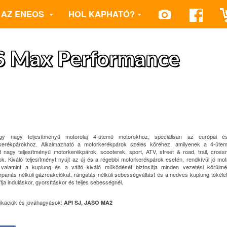
AZ ENEOS
HOL KAPHATÓ?
 Max Performance
y nagy teljesítményű motorolaj 4-ütemű motorokhoz, speciálisan az európai é
kerékpárokhoz. Alkalmazható a motorkerékpárok széles köréhez, amilyenek a 4-ütem
t nagy teljesítményű motorkerékpárok, scooterek, sport, ATV, street & road, trail, cros
k. Kiváló teljesítményt nyújt az új és a régebbi motorkerékpárok esetén, rendkívül jó mo
, valamint a kuplung és a váltó kiváló működését biztosítja minden vezetési körülmén
panás nélküli gázreakciókat, rángatás nélküli sebességváltást és a nedves kuplung tökéle
ítja induláskor, gyorsításkor és teljes sebességnél.
fikációk és jóváhagyások:
API SJ, JASO MA2