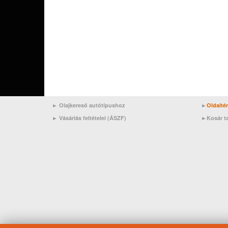
► Olajkereső autótípushoz
►
Oldalté
►
Vásárlás feltételei (ÁSZF)
►
Kosár t