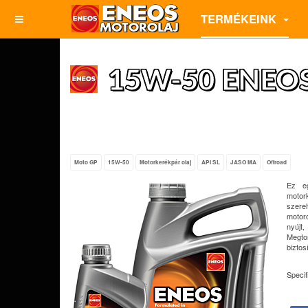
TERMÉKEINK
15W-50 ENEOS
Moto GP
15W-50
Motorkerékpár olaj
API SL
JASO MA
Offroad
Ez eg
motor
szerel
motoro
nyújt
Megtor
biztos
Speci