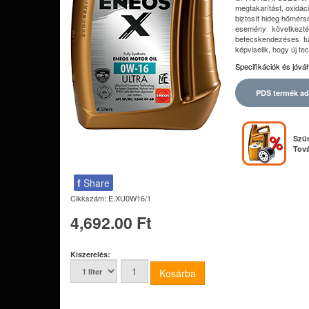
megtakarítást, oxidáci
biztosít hideg hőmérs
esemény következté
befecskendezéses tur
képviselik, hogy új te
Specifikációk és jóv
PDS termék ad
Szűr
Tová
f
Share
Cikkszám:
E.XU0W16/1
4,692.00 Ft
Kiszerelés: