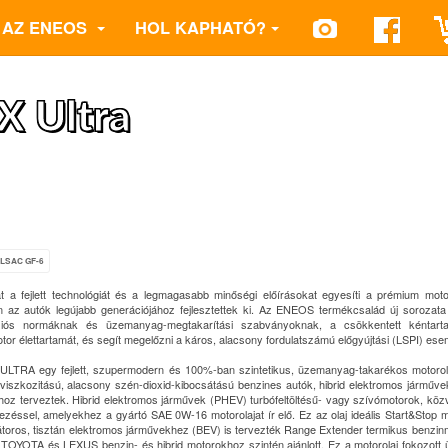
AZ ENEOS
HOL KAPHATÓ?
 Ultra
ILSAC GF-6
 fejlett technológiát és a legmagasabb minőségi előírásokat egyesíti a prémium moto
en az autók legújabb generációjához fejlesztettek ki. Az ENEOS termékcsalád új sorozata
iós normáknak és üzemanyag-megtakarítási szabványoknak, a csökkentett kéntart
or élettartamát, és segít megelőzni a káros, alacsony fordulatszámú előgyújtási (LSPI) es
TRA egy fejlett, szupermodern és 100%-ban szintetikus, üzemanyag-takarékos motorola
 viszkozitású, alacsony szén-dioxid-kibocsátású benzines autók, hibrid elektromos járműv
khoz terveztek. Hibrid elektromos járművek (PHEV) turbófeltöltésű- vagy szívómotorok, köz
zéssel, amelyekhez a gyártó SAE 0W-16 motorolajat ír elő. Ez az olaj ideális Start&Stop 
látoros, tisztán elektromos járművekhez (BEV) is tervezték Range Extender termikus benzi
OYOTA és LEXUS benzin- és hibrid motorokhoz szintén ajánlott. Ez a motorolaj fokozot