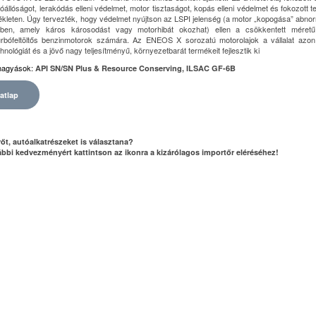
óállóságot, lerakódás elleni védelmet, motor tisztaságot, kopás elleni védelmet és fokozott t
ékleten. Úgy tervezték, hogy védelmet nyújtson az LSPI jelenség (a motor „kopogása” abnor
ben, amely káros károsodást vagy motorhibát okozhat) ellen a csökkentett méretű
bófeltöltős benzinmotorok számára. Az ENEOS X sorozatú motorolajok a vállalat azon f
chnológiát és a jövő nagy teljesítményű, környezetbarát termékeit fejlesztik ki
áhagyások
:
API SN/SN Plus & Resource Conserving, ILSAC GF-6B
atlap
őt, autóalkatrészeket is választana?
bbi kedvezményért kattintson az ikonra a kizárólagos importőr eléréséhez!