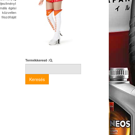
eljesítményt
mális égési
 közvetlen
ilozófiáját
Termékkereső :
Keresés