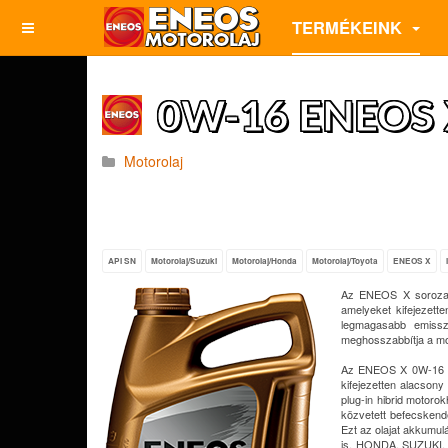
TERMÉKEINK
0W-16 ENEOS X
Motorolaj
API SN
Motorolaj/Suzuki
Motorolaj/Honda
Motorolaj/Toyota
ENEOS X
Az ENEOS X sorozat a
amelyeket kifejezett
legmagasabb emissz
meghosszabbítja a mot
Az ENEOS X 0W-16 UL
kifejezetten alacsony
plug-in hibrid motoro
közvetett befecskende
Ezt az olajat akkumu
is. HONDA, SUZUKI, T