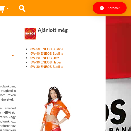
Kérdés?
Ajánlott még
0W-50 ENEOS Sustina
5W-40 ENEOS Sustina
0W-20 ENEOS Ultra
5W-30 ENEOS Hyper
5W-30 ENEOS Sustina
rolajokban,
 megfelel a
alom révén
eményeket.
j, amelyet
ek (HEV) és
vetlen vagy
motorokhoz.
nmotorokhoz
t üzemanyag