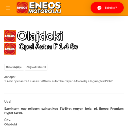
Kérdés?
Olajdoki
Opel Astra F 1.4 8v
Motorolaj/Opel
Olajdoki válaszol
Jonapot.
1.4 8v opel astra f classic 2002es autómba milyen Motorolaj a legmegfelelőbb?
Üdv!
Szerintem egy teljesen szintetikus 5W40-et tegyen bele. pl. Eneos Premium
Hyper 5W40.
Üdv.
Olajdoki