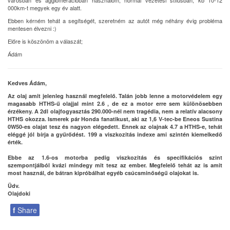
városban és agglomerációban használom, normál vezetési stílusban, kb 10-12
000km-t megyek egy év alatt.
Ebben kérném tehát a segítségét, szeretném az autót még néhány évig probléma
mentesen élvezni :)
Előre is köszönöm a válaszát;
Ádám
Kedves Ádám,
Az olaj amit jelenleg használ megfelelő. Talán jobb lenne a motorvédelem egy
magasabb HTHS-ű olajjal mint 2.6 , de ez a motor erre sem különösebben
érzékeny. A 2dl olajfogyasztás 290.000-nél nem tragédia, nem a relatív alacsony
HTHS okozza. Ismerek pár Honda fanatikust, aki az 1,6 V-tec-be Eneos Sustina
0W50-es olajat tesz és nagyon elégedett. Ennek az olajnak 4.7 a HTHS-e, tehát
eléggé jól bírja a gyűrődést. 199 a viszkozitás indexe ami szintén kiemelkedő
érték.
Ebbe az 1.6-os motorba pedig viszkozitás és specifikációs szint
szempontjálból kvázi mindegy mit tesz az ember. Megfelelő tehát az is amit
most használ, de bátran kipróbálhat egyéb csúcsminőségű olajokat is.
Üdv.
Olajdoki
f
Share