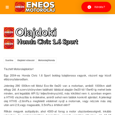
Kérdés?
Olajdoki
Honda Civic 1.6 Sport
Sustina
Olajdoki válaszol
Motorolaj/Honda
Tisztelt Motorolajdoktor!
Egy 2004-es Honda Civic 1.6 Sport boldog tulajdonosa vagyok, viszont egy kicsit
elbizonytalanodtam.
Jelenleg 290 000km-nél Motul Eco-lite 0w20 van a motorban, amiből 1000km alatt
elfogy 2dl. A szervízkönyvben található táblázat alapján 0w20-tól 15w40-ig mehet bele
minden, ami legalább API SJ teljesítményszintű, más kikötést nem ír, azonban engem
a HTHS viszkozitás is érdekelne, amiről sehol nem találok konkrét ajánlást. A jelenlegi
olaj HTHS <2.6mPa.s megfelelő védelmet nyújt a motornak, vagy nézzek más olaj
után ami 2.9,vagy magasabb, 3.5mPa.s értéket eléri?
Ritkán megyek autópályán, ahol 4300-at forog a motor utazósebességnél, inkább