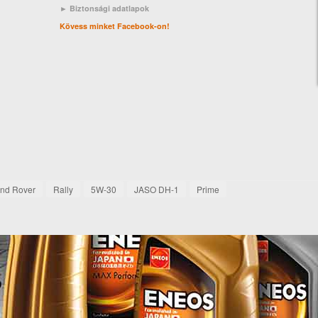
► Biztonsági adatlapok
Kövess minket Facebook-on!
and Rover
Rally
5W-30
JASO DH-1
Prime