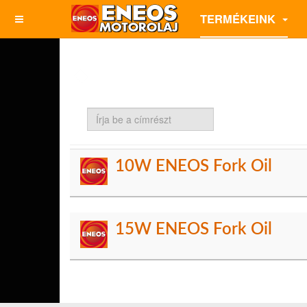
TERMÉKEINK
Írja
be
a
címrészt
10W ENEOS Fork Oil
15W ENEOS Fork Oil