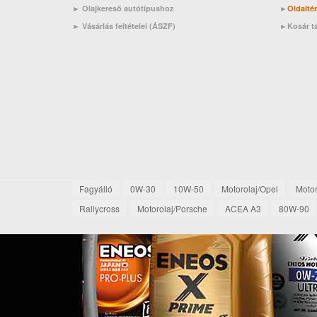
► Olajkereső autótípushoz
►
Oldalté
►
Vásárlás feltételei (ÁSZF)
►
Kosár t
Fagyálló
0W-30
10W-50
Motorolaj/Opel
Moto
Rallycross
Motorolaj/Porsche
ACEA A3
80W-90