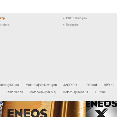
rkép
► PDF Katalógus
artalma
►
Segítség
torolaj/Skoda
Motorolaj/Volkswagen
JASO DH-1
Offroad
15W-40
Fékfolyadék
Motorkerékpár olaj
Motorolaj/Renault
X Prime