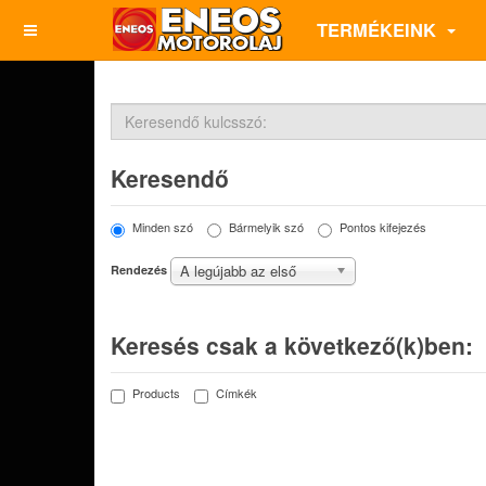
TERMÉKEINK
Keresendő
Minden szó
Bármelyik szó
Pontos kifejezés
A legújabb az első
Rendezés
Keresés csak a következő(k)ben:
Products
Címkék