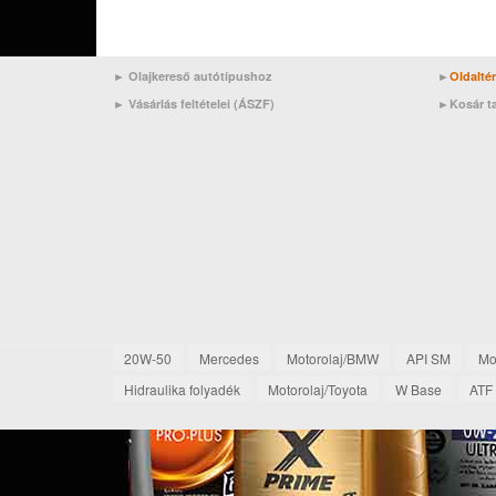
► Olajkereső autótípushoz
►
Oldalté
►
Vásárlás feltételei (ÁSZF)
►
Kosár t
20W-50
Mercedes
Motorolaj/BMW
API SM
Mo
Hidraulika folyadék
Motorolaj/Toyota
W Base
ATF