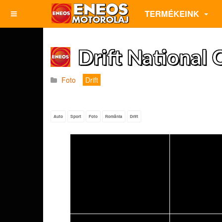
TERMÉKEINK
Drift National
Foto
Drift
Auto
Sport
Foto
România
Drift