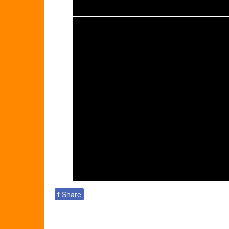
f
Share