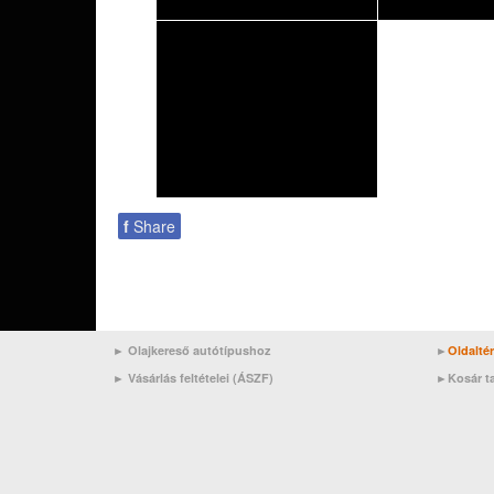
f
Share
► Olajkereső autótípushoz
►
Oldalté
►
Vásárlás feltételei (ÁSZF)
►
Kosár t