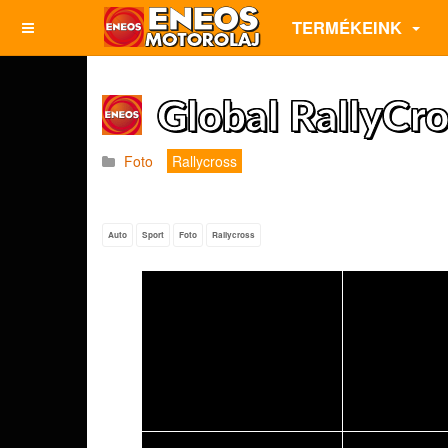
TERMÉKEINK
Global RallyCr
Foto
Rallycross
Auto
Sport
Foto
Rallycross