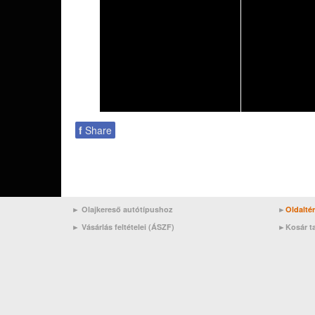
f
Share
► Olajkereső autótípushoz
►
Oldalté
►
Vásárlás feltételei (ÁSZF)
►
Kosár t