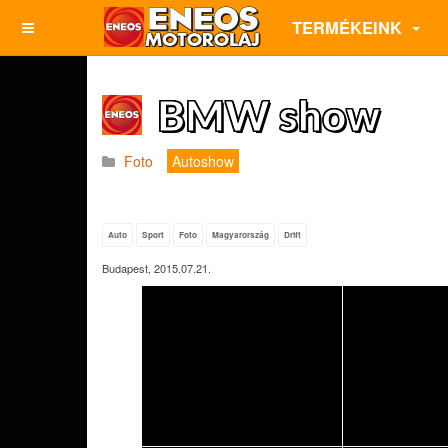
TERMÉKEINK
BMW show
Foto
Autoshow
Auto
Sport
Foto
Magyarország
Drift
Budapest, 2015.07.21.