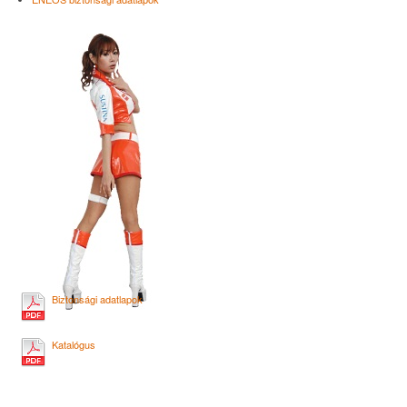
Biztonsági adatlapok
Katalógus