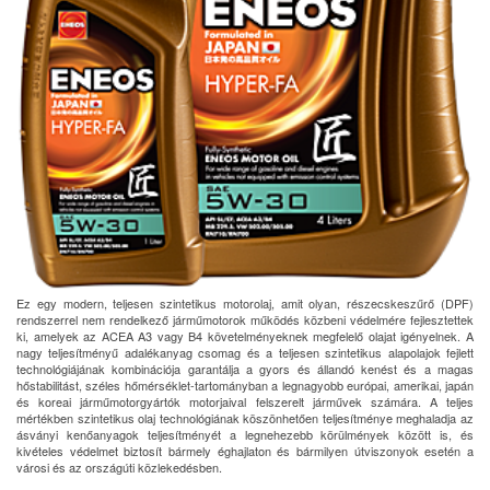
Ez egy modern, teljesen szintetikus motorolaj, amit olyan, részecskeszűrő (DPF)
rendszerrel nem rendelkező járműmotorok működés közbeni védelmére fejlesztettek
ki, amelyek az ACEA A3 vagy B4 követelményeknek megfelelő olajat igényelnek. A
nagy teljesítményű adalékanyag csomag és a teljesen szintetikus alapolajok fejlett
technológiájának kombinációja garantálja a gyors és állandó kenést és a magas
hőstabilitást, széles hőmérséklet-tartományban a legnagyobb európai, amerikai, japán
és koreai járműmotorgyártók motorjaival felszerelt járművek számára. A teljes
mértékben szintetikus olaj technológiának köszönhetően teljesítménye meghaladja az
ásványi kenőanyagok teljesítményét a legnehezebb körülmények között is, és
kivételes védelmet biztosít bármely éghajlaton és bármilyen útviszonyok esetén a
városi és az országúti közlekedésben.