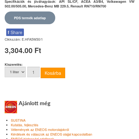
Specifikációk és jóváhagyások
:
API SL/CF, ACEA A3/B4, Volkswagen VW
502.00/505.00, Mercedes-Benz MB 229.5, Renault RN710/RN700
PDS termék adatlap
f
Share
Cikkszám:
E.HFA5W30/1
3,304.00 Ft
Kiszerelés:
Ajánlott még
SUSTINA
Kutatás, fejlesztés
Vélemények az ENEOS motorolajokról
Kérdések és válaszok az ENEOS olajjal kapcsolatban
ENEOS biztonsági adatlapok