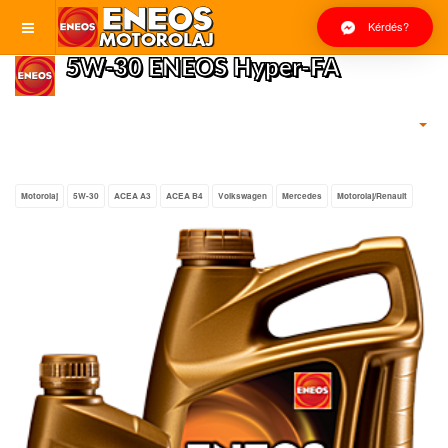
Kérdés?
5W-30 ENEOS Hyper-FA
Motorolaj
5W-30
ACEA A3
ACEA B4
Volkswagen
Mercedes
Motorolaj/Renault