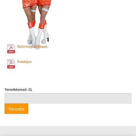
Biztonsági adatlapok
Katalógus
Termékkereső :
Keresés