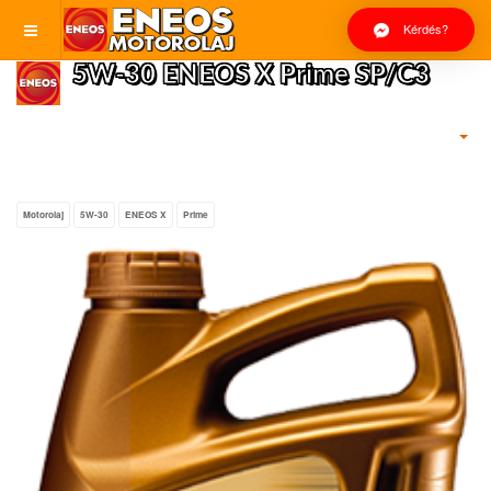
Kérdés?
5W-30 ENEOS X Prime SP/C3
Motorolaj
5W-30
ENEOS X
Prime