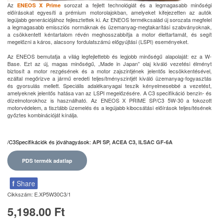
Az
sorozat a fejlett technológiát és a legmagasabb minőségi
ENEOS X Prime
előírásokat egyesíti a prémium motorolajokban, amelyeket kifejezetten az autók
legújabb generációjához fejlesztettek ki. Az ENEOS termékcsalád új sorozata megfelel
a legmagasabb emissziós normáknak és üzemanyag-megtakarítási szabványoknak,
a csökkentett kéntartalom révén meghosszabbítja a motor élettartamát, és segít
megelőzni a káros, alacsony fordulatszámú előgyújtási (LSPI) eseményeket.
Az ENEOS bemutatja a világ legfejlettebb és legjobb minőségű alapolaját: ez a W-
Base. Ezt az új, magas minőségű, „Made in Japan” olaj kiváló vezetési élményt
biztosít a motor rezgésének és a motor zajszintjének jelentős lecsökkentésével,
ezáltal megőrizve a jármű eredeti teljesítményszintjét kiváló üzemanyag-fogyasztás
és gyorsulás mellett. Speciális adalékanyagai teszik kényelmesebbé a vezetést,
amelyeknek jelentős hatása van az LSPI megelőzésére. A C3 specifikáció benzin- és
dízelmotorokhoz is használható. Az ENEOS X PRIME SP/C3 5W-30 a fokozott
motorvédelem, a tisztább üzemelés és a legújabb kibocsátási előírások teljesítésének
győztes kombinációját kínálja.
/C3Specifikációk és jóváhagyások
:
API
SP, ACEA C3, ILSAC GF-6A
PDS termék adatlap
f
Share
Cikkszám:
E.XP5W30C3/1
5,198.00 Ft