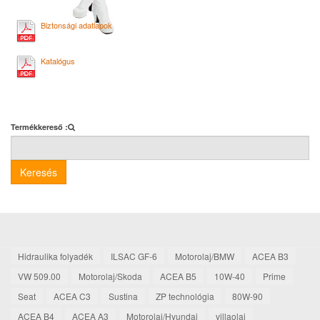
Biztonsági adatlapok
Katalógus
Termékkereső :
Keresés
Hidraulika folyadék
ILSAC GF-6
Motorolaj/BMW
ACEA B3
VW 509.00
Motorolaj/Skoda
ACEA B5
10W-40
Prime
Seat
ACEA C3
Sustina
ZP technológia
80W-90
ACEA B4
ACEA A3
Motorolaj/Hyundai
villaolaj