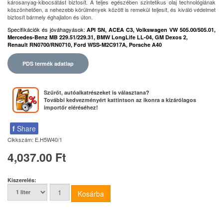
károsanyag-kibocsátást biztosít. A teljes egészében szintetikus olaj technológiának
köszönhetően, a nehezebb körülmények között is remekül teljesít, és kiváló védelmet
biztosít bármely éghajlaton és úton.
Specifikációk és jóváhagyások:
API SN, ACEA C3, Volkswagen VW 505.00/505.01,
Mercedes-Benz MB 229.51/229.31, BMW LongLife LL-04, GM Dexos 2,
Renault RN0700/RN0710, Ford WSS-M2C917A, Porsche A40
PDS termék adatlap
Szűrőt, autóalkatrészeket is választana?
További kedvezményért kattintson az ikonra a kizárólagos
importőr eléréséhez!
f
Share
Cikkszám:
E.H5W40/1
4,037.00 Ft
Kiszerelés: