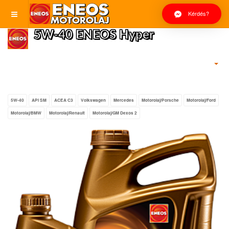
Kérdés?
5W-40 ENEOS Hyper
5W-40
API SM
ACEA C3
Volkswagen
Mercedes
Motorolaj/Porsche
Motorolaj/Ford
Motorolaj/BMW
Motorolaj/Renault
Motorolaj/GM Dexos 2