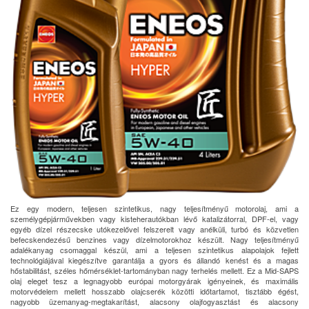
Ez egy modern, teljesen szintetikus, nagy teljesítményű motorolaj, ami a
személygépjárművekben vagy kisteherautókban lévő katalizátorral, DPF-el, vagy
egyéb dízel részecske utókezelővel felszerelt vagy anélküli, turbó és közvetlen
befecskendezésű benzines vagy dízelmotorokhoz készült. Nagy teljesítményű
adalékanyag csomaggal készül, ami a teljesen szintetikus alapolajok fejlett
technológiájával kiegészítve garantálja a gyors és állandó kenést és a magas
hőstabilitást, széles hőmérséklet-tartományban nagy terhelés mellett. Ez a Mid-SAPS
olaj eleget tesz a legnagyobb európai motorgyárak igényeinek, és maximális
motorvédelem mellett hosszabb olajcserék közötti időtartamot, tisztább égést,
nagyobb üzemanyag-megtakarítást, alacsony olajfogyasztást és alacsony