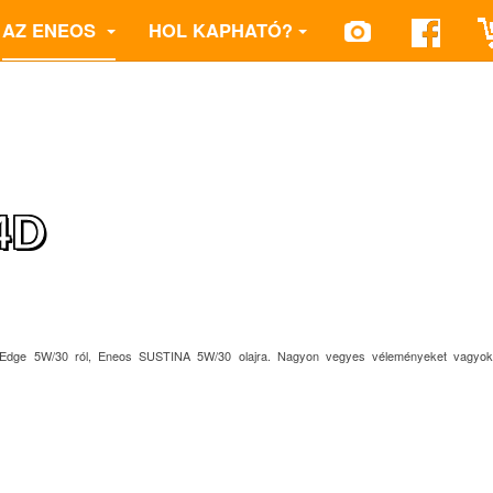
AZ ENEOS
HOL KAPHATÓ?
.4D
rolEdge 5W/30 ról, Eneos SUSTINA 5W/30 olajra. Nagyon vegyes véleményeket vagyok