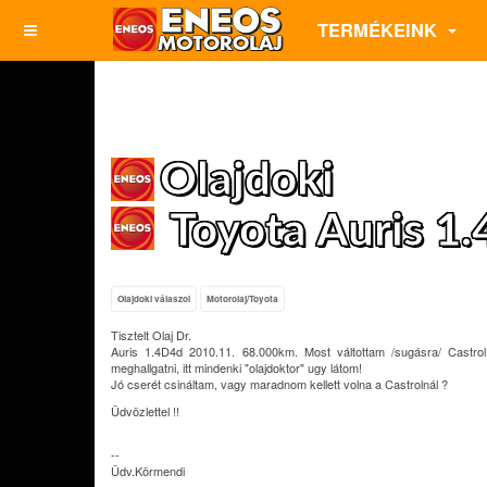
TERMÉKEINK
Olajdoki
Toyota Auris 1
Olajdoki válaszol
Motorolaj/Toyota
Tisztelt Olaj Dr.
Auris 1.4D4d 2010.11. 68.000km. Most váltottam /sugásra/ Cast
meghallgatni, itt mindenki "olajdoktor" ugy látom!
Jó cserét csináltam, vagy maradnom kellett volna a Castrolnál ?
Üdvözlettel !!
--
Üdv.Körmendi