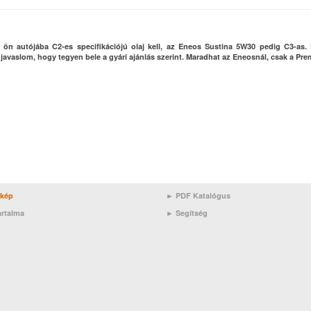
n autójába C2-es specifikációjú olaj kell, az Eneos Sustina 5W30 pedig C3-as.
 javaslom, hogy tegyen bele a gyári ajánlás szerint. Maradhat az Eneosnál, csak a Pr
rkép
► PDF Katalógus
artalma
►
Segítség