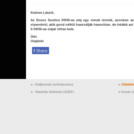
Kedves László,
Az Eneos Sustina 5W30-as olaj egy remek termék, azonban az ö
olyanokról, akik gond nélkül használják hasonlóan, de inkább azt
S 0W30-as olajat töltse bele.
Üdv.
Olajdoki
f
Share
► Olajkereső autótípushoz
►
Oldalté
►
Vásárlás feltételei (ÁSZF)
►
Kosár t