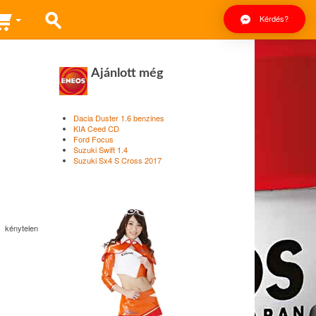
Kérdés?
Ajánlott még
Dacia Duster 1.6 benzines
KIA Ceed CD
Ford Focus
Suzuki Swift 1.4
Suzuki Sx4 S Cross 2017
 kénytelen