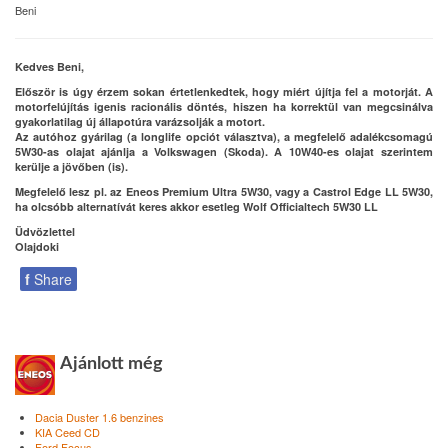
Beni
Kedves Beni,
Először is úgy érzem sokan értetlenkedtek, hogy miért újítja fel a motorját. A
motorfelújítás igenis racionális döntés, hiszen ha korrektül van megcsinálva
gyakorlatilag új állapotúra varázsolják a motort.
Az autóhoz gyárilag (a longlife opciót választva), a megfelelő adalékcsomagú
5W30-as olajat ajánlja a Volkswagen (Skoda). A 10W40-es olajat szerintem
kerülje a jövőben (is).
Megfelelő lesz pl. az Eneos Premium Ultra 5W30, vagy a Castrol Edge LL 5W30,
ha olcsóbb alternatívát keres akkor esetleg Wolf Officialtech 5W30 LL
Üdvözlettel
Olajdoki
f
Share
Ajánlott még
Dacia Duster 1.6 benzines
KIA Ceed CD
Ford Focus