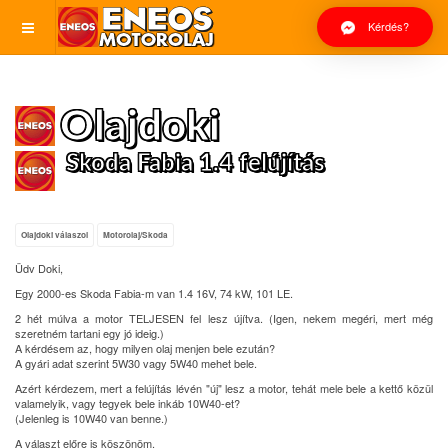
Kérdés?
Olajdoki
Skoda Fabia 1.4 felújítás
Olajdoki válaszol
Motorolaj/Skoda
Üdv Doki,
Egy 2000-es Skoda Fabia-m van 1.4 16V, 74 kW, 101 LE.
2 hét múlva a motor TELJESEN fel lesz újítva. (Igen, nekem megéri, mert még
szeretném tartani egy jó ideig.)
A kérdésem az, hogy milyen olaj menjen bele ezután?
A gyári adat szerint 5W30 vagy 5W40 mehet bele.
Azért kérdezem, mert a felújítás lévén "új" lesz a motor, tehát mele bele a kettő közül
valamelyik, vagy tegyek bele inkáb 10W40-et?
(Jelenleg is 10W40 van benne.)
A választ előre is köszönöm.