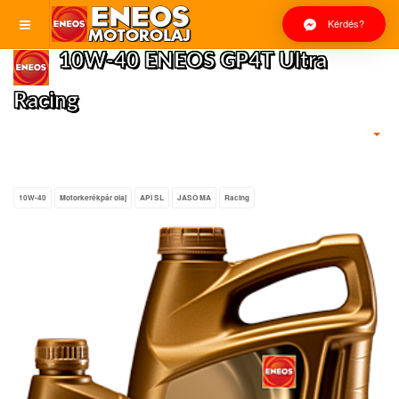
Kérdés?
10W-40 ENEOS GP4T Ultra
Racing
10W-40
Motorkerékpár olaj
API SL
JASO MA
Racing