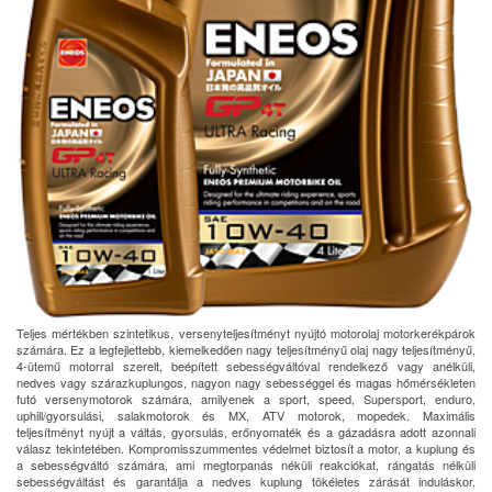
Teljes mértékben szintetikus, versenyteljesítményt nyújtó motorolaj motorkerékpárok
számára. Ez a legfejlettebb, kiemelkedően nagy teljesítményű olaj nagy teljesítményű,
4-ütemű motorral szerelt, beépített sebességváltóval rendelkező vagy anélküli,
nedves vagy szárazkuplungos, nagyon nagy sebességgel és magas hőmérsékleten
futó versenymotorok számára, amilyenek a sport, speed, Supersport, enduro,
uphill/gyorsulási, salakmotorok és MX, ATV motorok, mopedek. Maximális
teljesítményt nyújt a váltás, gyorsulás, erőnyomaték és a gázadásra adott azonnali
válasz tekintetében. Kompromisszummentes védelmet biztosít a motor, a kuplung és
a sebességváltó számára, ami megtorpanás néküli reakciókat, rángatás nélküli
sebességváltást és garantálja a nedves kuplung tökéletes zárását induláskor,