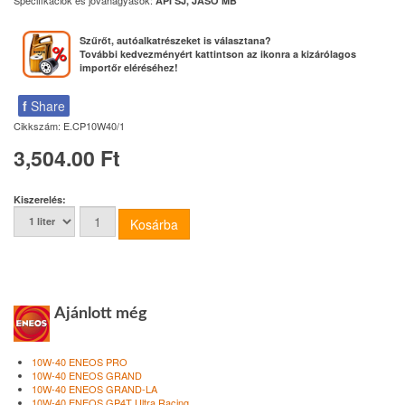
API SJ, JASO MB
Szűrőt, autóalkatrészeket is választana?
További kedvezményért kattintson az ikonra a kizárólagos
importőr eléréséhez!
f
Share
Cikkszám:
E.CP10W40/1
3,504.00 Ft
Kiszerelés:
Ajánlott még
10W-40 ENEOS PRO
10W-40 ENEOS GRAND
10W-40 ENEOS GRAND-LA
10W-40 ENEOS GP4T Ultra Racing