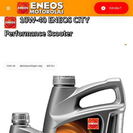
Kérdés?
10W-40 ENEOS CITY
Performance Scooter
10W-40
Motorkerékpár olaj
API SJ