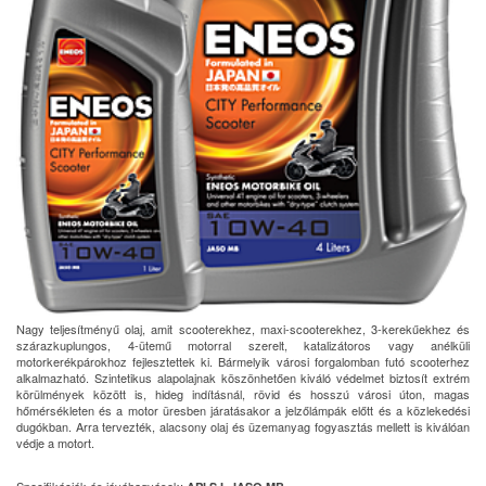
Nagy teljesítményű olaj, amit scooterekhez, maxi-scooterekhez, 3-kerekűekhez és
szárazkuplungos, 4-ütemű motorral szerelt, katalizátoros vagy anélküli
motorkerékpárokhoz fejlesztettek ki. Bármelyik városi forgalomban futó scooterhez
alkalmazható. Szintetikus alapolajnak köszönhetően kiváló védelmet biztosít extrém
körülmények között is, hideg indításnál, rövid és hosszú városi úton, magas
hőmérsékleten és a motor üresben járatásakor a jelzőlámpák előtt és a közlekedési
dugókban. Arra tervezték, alacsony olaj és üzemanyag fogyasztás mellett is kiválóan
védje a motort.
Specifikációk és jóváhagyások: