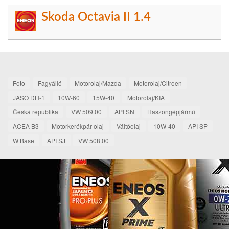
Skoda Octavia II 1.4
Foto
Fagyálló
Motorolaj/Mazda
Motorolaj/Citroen
JASO DH-1
10W-60
15W-40
Motorolaj/KIA
Česká republika
VW 509.00
API SN
Haszongépjármű
ACEA B3
Motorkerékpár olaj
Váltóolaj
10W-40
API SP
W Base
API SJ
VW 508.00