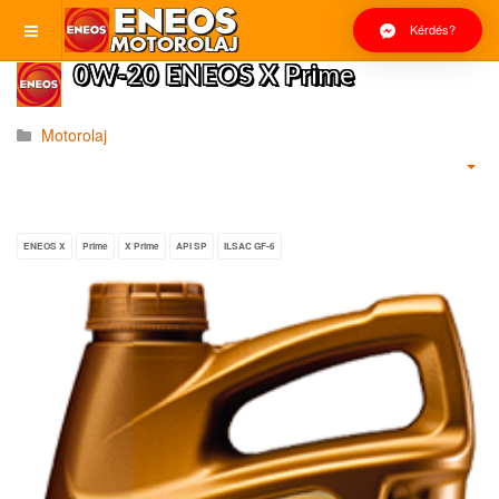
Kérdés?
0W-20 ENEOS X Prime
Motorolaj
ENEOS X
Prime
X Prime
API SP
ILSAC GF-6