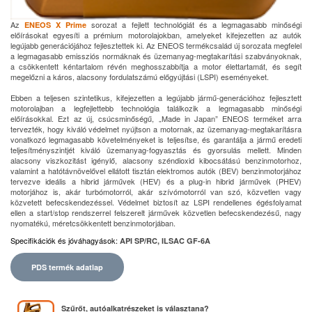
Az
sorozat a fejlett technológiát és a legmagasabb minőségi
ENEOS X Prime
előírásokat egyesíti a prémium motorolajokban, amelyeket kifejezetten az autók
legújabb generációjához fejlesztettek ki. Az ENEOS termékcsalád új sorozata megfelel
a legmagasabb emissziós normáknak és üzemanyag-megtakarítási szabványoknak,
a csökkentett kéntartalom révén meghosszabbítja a motor élettartamát, és segít
megelőzni a káros, alacsony fordulatszámú előgyújtási (LSPI) eseményeket.
Ebben a teljesen szintetikus, kifejezetten a legújabb jármű-generációhoz fejlesztett
motorolajban a legfejlettebb technológia találkozik a legmagasabb minőségi
előírásokkal. Ezt az új, csúcsminőségű, „Made in Japan” ENEOS terméket arra
tervezték, hogy kiváló védelmet nyújtson a motornak, az üzemanyag-megtakarításra
vonatkozó legmagasabb követelményeket is teljesítse, és garantálja a jármű eredeti
teljesítményszintjét kiváló üzemanyag-fogyasztás és gyorsulás mellett. Minden
alacsony viszkozitást igénylő, alacsony széndioxid kibocsátású benzinmotorhoz,
valamint a hatótávnövelővel ellátott tisztán elektromos autók (BEV) benzinmotorjához
tervezve ideális a hibrid járművek (HEV) és a plug-in hibrid járművek (PHEV)
motorjához is, akár turbómotorról, akár szívómotorról van szó, közvetlen vagy
közvetett befecskendezéssel. Védelmet biztosít az LSPI rendellenes égésfolyamat
ellen a start/stop rendszerrel felszerelt járművek közvetlen befecskendezésű, nagy
nyomatékú, méretcsökkentett benzinmotorjában.
Specifikációk és jóváhagyások
:
API SP/RC, ILSAC GF-6A
PDS termék adatlap
Szűrőt, autóalkatrészeket is választana?