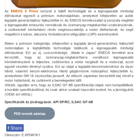
Az
sorozat a fejlett technológiát és a legmagasabb minőségi
ENEOS X Prime
előírásokat egyesíti a prémium motorolajokban, amelyeket kifejezetten az autók
legújabb generációjához fejlesztettek ki. Az ENEOS termékcsalád új sorozata megfelel
a legmagasabb emissziós normáknak és üzemanyag-megtakarítási szabványoknak,
a csökkentett kéntartalom révén meghosszabbítja a motor élettartamát, és segít
megelőzni a káros, alacsony fordulatszámú előgyújtási (LSPI) eseményeket.
Ebben a prémium kategóriájú, kifejezetten a legújabb jármű-generációhoz fejlesztett
motorolajban a legfejlettebb technológia találkozik a legmagasabb minőségi
előírásokkal. Ezt az új, csúcsminőségű, „Made in Japan” ENEOS terméket arra
tervezték, hogy az üzemanyag-megtakarításra vonatkozó legmagasabb
követelményeket is teljesítse, csökkentse a motor rezgését és a motorzajt, ezzel
egyedi vezetési élményt nyújtva. Ezt az olajat a legújabb benzinmotorokhoz és olyan
hibrid, valamint benzin-elektromos hibrid gépjárművek motorjaihoz fejlesztették ki,
amelyekben 0W-16 viszkozitás javasolt. Az először Japánban bevezetett olaj növeli a
motor hatásfokát, és csökkenti a bemelegedési időt.
(Kérjük, ügyeljen arra, hogy az ILSAC GF-6B specifikációjú olajok nem kompatibilisek
a korábbi specifikációkkal, és csak akkor szabad használni ezeket, ha a járműgyártó
(OEM) ezt előírja.)
Specifikációk és jóváhagyások
:
API SP/RC, ILSAC GF-6B
PDS termék adatlap
f
Share
Cikkszám:
E.XP0W16/1