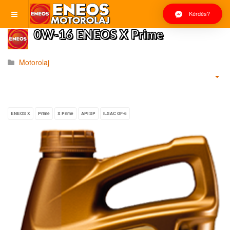
Kérdés?
0W-16 ENEOS X Prime
Motorolaj
ENEOS X
Prime
X Prime
API SP
ILSAC GF-6