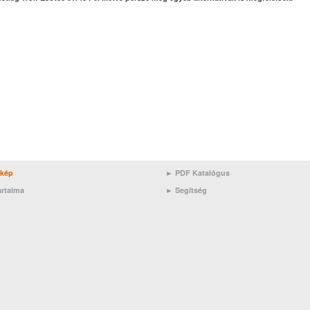
rkép
► PDF Katalógus
artalma
►
Segítség