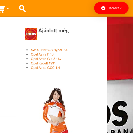
Kérdés?
Ajánlott még
5W-40 ENEOS Hyper-FA
Opel Astra F 1.4
Opel Astra G 1.8 16v
Opel Kadett 1991
Opel Astra GCC 1.4