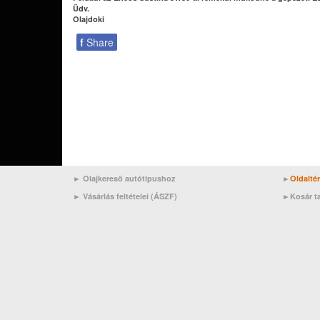
Üdv.
Olajdoki
f
Share
► Olajkereső autótípushoz
►
Oldalté
►
Vásárlás feltételei (ÁSZF)
►
Kosár t