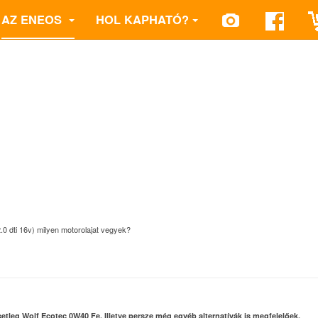
AZ ENEOS
HOL KAPHATÓ?
.0 dti 16v) milyen motorolajat vegyek?
tleg Wolf Ecotec 0W40 Fe. Illetve persze még egyéb alternatívák is megfelelőek.