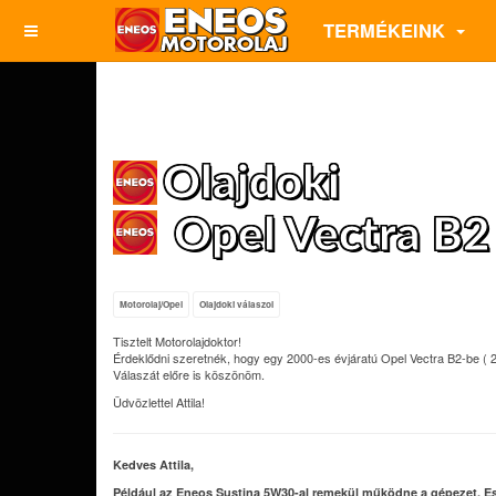
TERMÉKEINK
Olajdoki
Opel Vectra B2
Motorolaj/Opel
Olajdoki válaszol
Tisztelt Motorolajdoktor!
Érdeklődni szeretnék, hogy egy 2000-es évjáratú Opel Vectra B2-be ( 2
Válaszát előre is köszönöm.
Üdvözlettel Attila!
Kedves Attila,
Például az Eneos Sustina 5W30-al remekül működne a gépezet. Ese