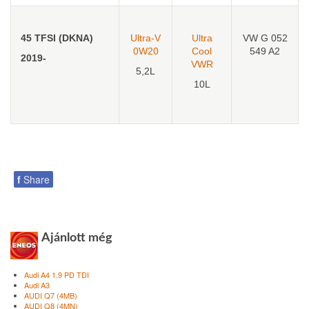
45 TFSI (DKNA)
Ultra-V
Ultra
VW G 052
0W20
Cool
549 A2
2019-
VWR
5,2L
10L
f
Share
Ajánlott még
Audi A4 1.9 PD TDI
Audi A3
AUDI Q7 (4MB)
AUDI Q8 (4MN)