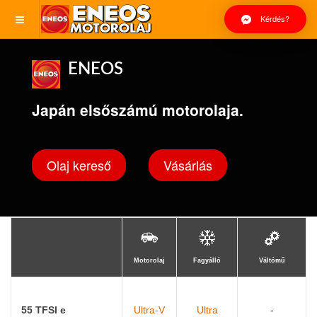
Kérdés?
ENEOS
Japán elsőszámú motorolaja.
Olaj kereső
Vásárlás
Motorolaj
Fagyálló
Váltómű
55 TFSI e
Ultra-V
Ultra
-