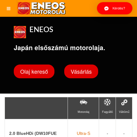
Kérdés?
ENEOS
Japán elsőszámú motorolaja.
Olaj kereső
Vásárlás
Motorolaj
Fagyálló
Váltómű
2.0 BlueHDi (DW10FUE
Ultra-S
-
-